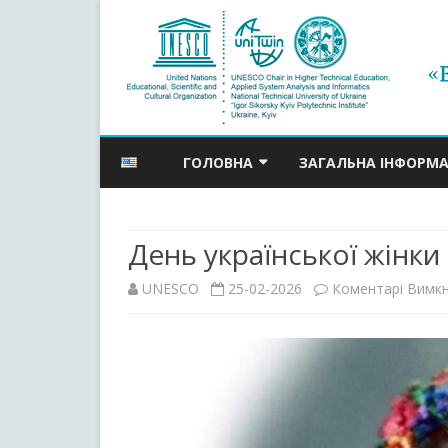
ГОЛОВНА
ЗАГАЛЬНА ІНФОРМА
НОВИНИ
День української жінки
АНОНСИ ПОДІЙ
UNESCO
25-02-2026
Коментарі Вимк
АРХІВ АНОНСІВ