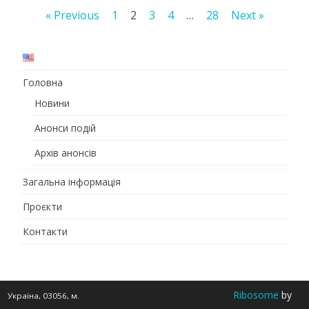
Пагінація
« Previous
1
2
3
4
…
28
Next »
та
записів
академіч
доброчес
Головна
в
Новини
універси
Анонси подій
викладан
Архів анонсів
та
Загальна інформація
дослідже
Проєкти
Контакти
Ribosome
by
Україна, 03056, м.