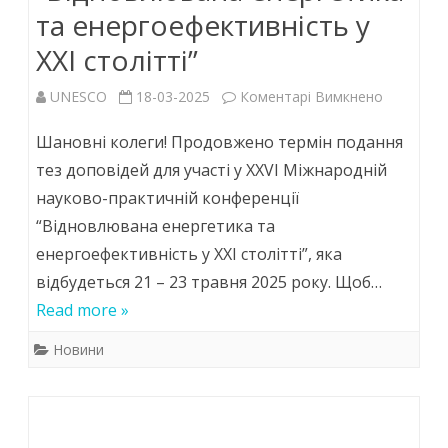
та енергоефективність у
XXI столітті”
до
UNESCO
18-03-2025
Коментарі Вимкнено
До
Шановні колеги! Продовжено термін подання
15
тез доповідей для участі у XXVІ Міжнародній
науково-практичній конференції
квітня
“Відновлювана енергетика та
продовж
енергоефективність у XXI столітті”, яка
термін
відбудеться 21 – 23 травня 2025 року. Щоб…
подання
Read more »
тез
Новини
доповіде
для
участі