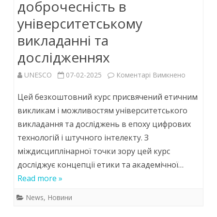
доброчесність в
столітті”
університетському
викладанні та
дослідженнях
до
UNESCO
07-02-2025
Коментарі Вимкнено
Відкрито
Цей безкоштовний курс присвячений етичним
реєстрац
викликам і можливостям університетського
викладання та досліджень в епоху цифрових
на
технологій і штучного інтелекту. З
курс:
міждисциплінарної точки зору цей курс
Нові
досліджує концепції етики та академічної…
погляди
Read more »
на
News
,
Новини
етику