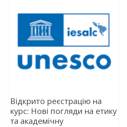
у
XXVІ
Міжнарод
науково-
практичн
конферен
“Відновл
енергети
та
Відкрито реєстрацію на
енергоеф
курс: Нові погляди на етику
у
та академічну
XXI