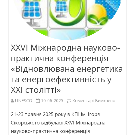
XXVI Міжнародна науково-
практична конференція
«Відновлювана енергетика
та енергоефективність у
XXI столітті»
до
UNESCO
10-06-2025
Коментарі Вимкнено
XXVI
21-23 травня 2025 року в КПІ ім. Ігоря
Міжнаро
Сікорського відбулася XXVI Міжнародна
науково-практична конференція
науково-