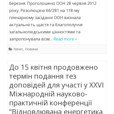
завершал
березня. Проголошено ООН 28 червня 2012
днем
року. Резолюцією 66/281 на 118-му
захід
щастя
пленарному засіданні ООН визнала
ініціативи
актуальність щастя та благополуччя
загальнолюдськими цінностями та
запропонувала всім…
Read more »
News
,
Новини
До 15 квітня продовжено
термін подання тез
доповідей для участі у XXVІ
Міжнародній науково-
практичній конференції
“Відновлювана енергетика