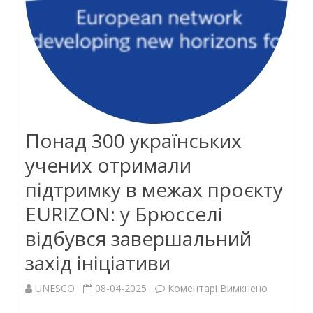
Понад 300 українських
учених отримали
підтримку в межах проєкту
EURIZON: у Брюсселі
відбувся завершальний
захід ініціативи
до
UNESCO
08-04-2025
Коментарі Вимкнено
Понад