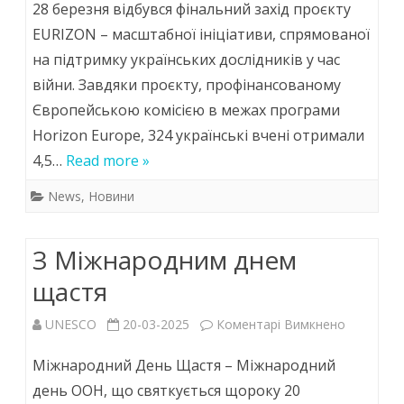
28 березня відбувся фінальний захід проєкту
300
EURIZON – масштабної ініціативи, спрямованої
на підтримку українських дослідників у час
українськ
війни. Завдяки проєкту, профінансованому
учених
Європейською комісією в межах програми
отримал
Horizon Europe, 324 українські вчені отримали
підтримк
4,5…
Read more »
в
News
,
Новини
межах
З Міжнародним днем
проєкту
щастя
EURIZON:
у
до
UNESCO
20-03-2025
Коментарі Вимкнено
Брюсселі
З
Міжнародний День Щастя – Міжнародний
відбувся
Міжнаро
день ООН, що святкується щороку 20