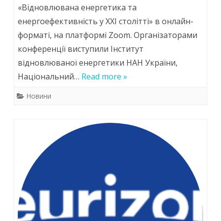
«Відновлювана енергетика та
практичн
енергоефективність у XXI столітті» в онлайн-
конферен
форматі, на платформі Zoom. Організаторами
«Відновл
конференції виступили Інститут
відновлюваної енергетики НАН України,
енергети
Національний…
Read more »
та
Новини
енергоеф
у
XXI
столітті»