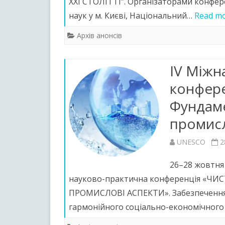
XXI СТОЛІТТІ”. Організаторами конфер
наук у м. Києві, Національний…
Read mo
Архів анонсів
IV Міжн
конфере
Фундаме
промисл
UNESCO
2
26–28 жовтня 
науково-практична конференція «ЧИ
ПРОМИСЛОВІ АСПЕКТИ». Забезпечення 
гармонійного соціально-економічног