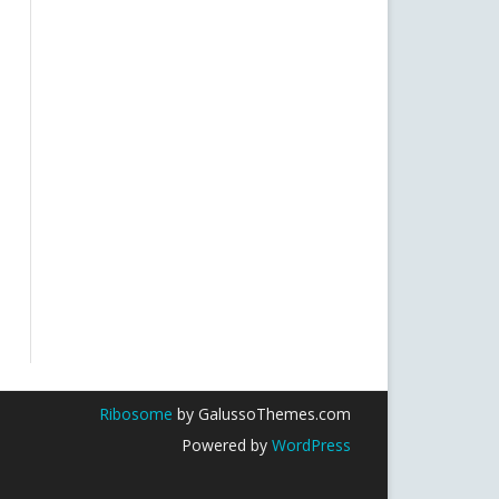
Ribosome
by GalussoThemes.com
Powered by
WordPress