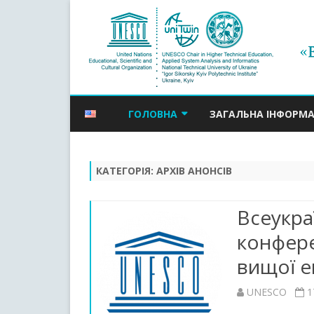
ГОЛОВНА
ЗАГАЛЬНА ІНФОРМА
НОВИНИ
КАТЕГОРІЯ:
АРХІВ АНОНСІВ
АНОНСИ ПОДІЙ
АРХІВ АНОНСІВ
Всеукра
конфере
вищої ек
UNESCO
1