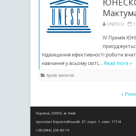
ЮНЕСКО 
Мактума
UNESCO
1
IV Премія ЮН
присуджується
підвищення ефективності роботи вчит
навчання у всьому світі,…
Read more »
Архів анонсів
Пагінація
« Prev
записів
Україна, 03056, м. Київ
проспект Берестейський, 37, корп. 1, кімн. 171/4
+38 (044) 204 80 19