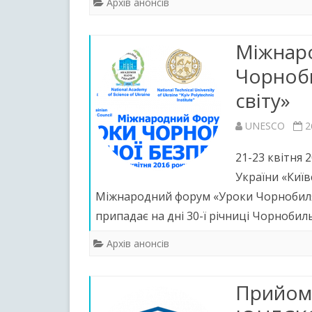
Архів анонсів
Міжнар
Чорноби
світу»
UNESCO
2
21-23 квітня 
України «Київ
Міжнародний форум «Уроки Чорнобиля 
припадає на дні 30-ї річниці Чорноби
Архів анонсів
Прийом 