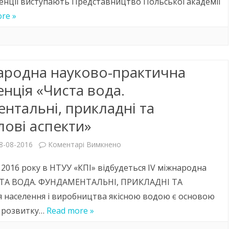
енції виступають Представництво Польської академії
науково-
re »
практична
конференція
“Відновлювана
ародна науково-практична
енергетика
нція «Чиста вода.
та
нтальні, прикладні та
енергоефективність
ові аспекти»
у
до
8-08-2016
Коментарі Вимкнено
XXI
IV
столітті”
2016 року в НТУУ «КПІ» відбудеться IV міжнародна
Міжнародна
СТА ВОДА. ФУНДАМЕНТАЛЬНІ, ПРИКЛАДНІ ТА
населення і виробництва якісною водою є основою
науково-
о розвитку…
Read more »
практична