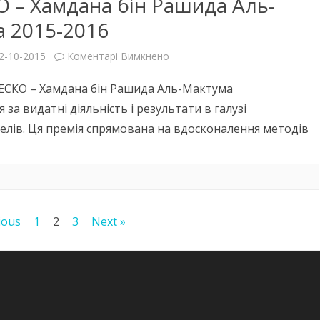
– Хамдана бін Рашида Аль-
безпеки
 2015-2016
світу»
до
2-10-2015
Коментарі Вимкнено
Прийом
ЕСКО – Хамдана бін Рашида Аль-Мактума
заявок
 за видатні діяльність і результати в галузі
елів. Ця премія спрямована на вдосконалення методів
на
присудження
Премії
ЮНЕСКО
ious
1
2
3
Next »
–
Хамдана
бін
Рашида