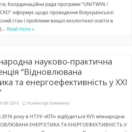
Всеукраїнська
ги, Координацiйна рада програми “UNITWIN /
науково-
КО” інформує щодо проведення Всеукраїнської
ний стан i проблеми вищої екологiчної освiти в
методична
а)….
Read more »
конференція
“Сучасний
стан
жнародна науково-практична
i
нція “Відновлювана
проблеми
ика та енергоефективність у XXI
вищої
”
екологiчної
до
9-08-2016
Коментарі Вимкнено
освiти
XVІI
в
 2016 року в НТУУ «КПІ» відбудеться XVІІ міжнародна
міжнародна
ІДНОВЛЮВАНА ЕНЕРГЕТИКА ТА ЕНЕРГОЕФЕКТИВНІСТЬ У
Українi”