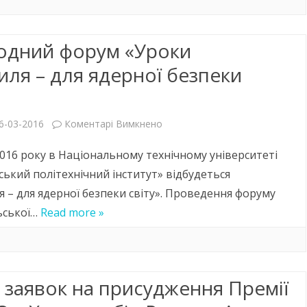
конференція
«Чиста
одний форум «Уроки
вода.
ля – для ядерної безпеки
Фундаментальні,
прикладні
до
6-03-2016
Коментарі Вимкнено
та
Міжнародний
промислові
2016 року в Національному технічному університеті
форум
ський політехнічний інститут» відбудеться
аспекти»
– для ядерної безпеки світу». Проведення форуму
«Уроки
льської…
Read more »
Чорнобиля
–
для
заявок на присудження Премії
ядерної