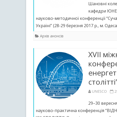
Шановнi коле
кафедри ЮНЕС
науково-методичної конференцiї “Сучас
Українi” (28-29 березня 2017 р., м. Одес
Архів анонсів
XVІI мі
конфере
енергет
столітті
UNESCO
2
29–30 вересня
науково-практична конференція “В