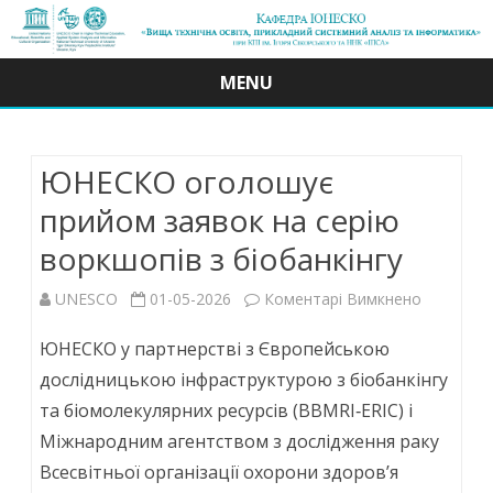
MENU
Skip
to
content
ЮНЕСКО оголошує
прийом заявок на серію
воркшопів з біобанкінгу
до
UNESCO
01-05-2026
Коментарі Вимкнено
ЮНЕСКО
ЮНЕСКО у партнерстві з Європейською
оголошує
дослідницькою інфраструктурою з біобанкінгу
та біомолекулярних ресурсів (BBMRI‑ERIC) і
прийом
Міжнародним агентством з дослідження раку
заявок
Всесвітньої організації охорони здоров’я
на