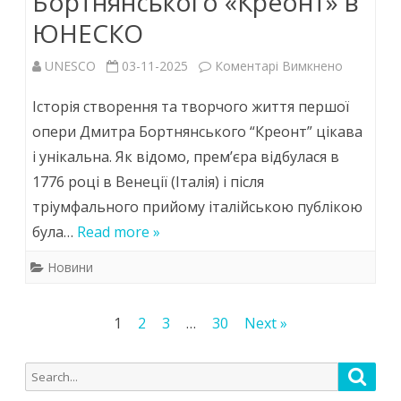
Бортнянського «Креонт» в
науки
ЮНЕСКО
заради
до
UNESCO
03-11-2025
Коментарі Вимкнено
сталого
Урочисте
Історія створення та творчого життя першої
розвитку
вручення
опери Дмитра Бортнянського “Креонт” цікава
і унікальна. Як відомо, прем’єра відбулася в
відродже
1776 році в Венеції (Італія) і після
партитур
тріумфального прийому італійською публікою
першої
була…
Read more »
опери
Новини
Дмитра
Бортнянс
Пагінація
1
2
3
…
30
Next »
«Креонт»
записів
Search
Searc
в
for: