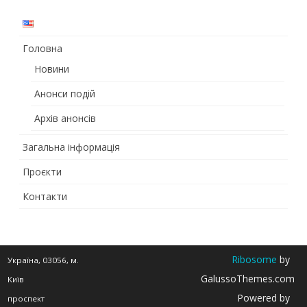
ЮНЕСКО
Головна
Новини
Анонси подій
Архів анонсів
Загальна інформація
Проєкти
Контакти
Ribosome
by
Україна, 03056, м.
GalussoThemes.com
Київ
Powered by
проспект