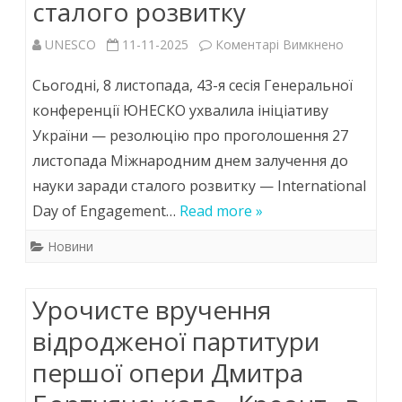
сталого розвитку
до
UNESCO
11-11-2025
Коментарі Вимкнено
ЮНЕСКО
Сьогодні, 8 листопада, 43-я сесія Генеральної
затверди
конференції ЮНЕСКО ухвалила ініціативу
України — резолюцію про проголошення 27
ініціативу
листопада Міжнародним днем залучення до
України
науки заради сталого розвитку — International
проголос
Day of Engagement…
Read more »
27
Новини
листопад
Міжнаро
Урочисте вручення
днем
відродженої партитури
залученн
першої опери Дмитра
до