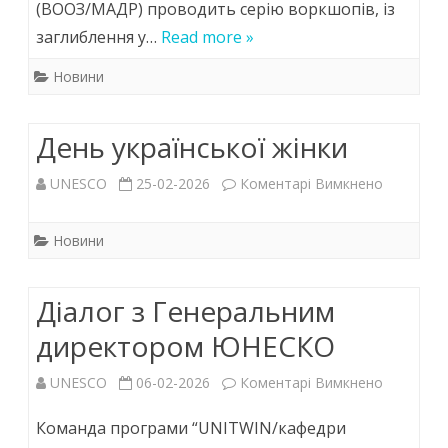
(ВООЗ/МАДР) проводить серію воркшопів, із
серію
заглиблення у…
Read more »
воркшопі
Новини
з
День української жінки
біобанкін
до
UNESCO
25-02-2026
Коментарі Вимкнено
День
Новини
українськ
жінки
Діалог з Генеральним
директором ЮНЕСКО
до
UNESCO
06-02-2026
Коментарі Вимкнено
Діалог
Команда програми “UNITWIN/кафедри