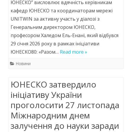
з
ЮНЕСКО” висловлює вдячність керівникам
кафедр ЮНЕСКО та координаторам мережі
Генераль
UNITWIN за активну участь у діалозі з
директо
Генеральним директором ЮНЕСКО,
ЮНЕСКО
професором Халедом Ель-Енані, який відбувся
29 січня 2026 року в рамках ініціативи
ЮНЕСКО80: «Разом…
Read more »
Новини
ЮНЕСКО затвердило
ініціативу України
проголосити 27 листопада
Міжнародним днем
залучення до науки заради